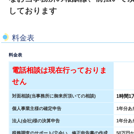
しております
料金表
料金表
電話相談は現在行っておりま
せん
対面相談(当事務所に御来所頂いての相談)
1時間1
個人事業主様の確定申告
1年分あ
法人(会社)様の決算申告
1年分あ
税務調査のサポート(立会い、修正申告書の作成
50万円