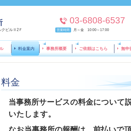
03-6808-6537
所
パルクビルⅡ2Ｆ
月～金 10:00～17:00
営業時間
ル
料金案内
事務所概要
ご依頼はこちら
無申
料金
当事務所サービスの料金について
いたします。
なお当事務所の報酬は、前払いで